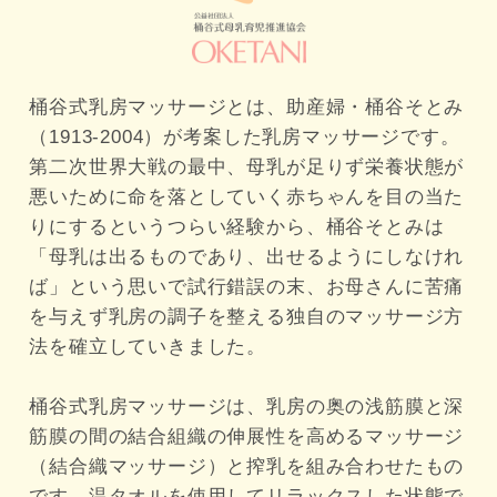
桶谷式乳房マッサージとは、助産婦・桶谷そとみ
（1913-2004）が考案した乳房マッサージです。
第二次世界大戦の最中、母乳が足りず栄養状態が
悪いために命を落としていく赤ちゃんを目の当た
りにするというつらい経験から、桶谷そとみは
「母乳は出るものであり、出せるようにしなけれ
ば」という思いで試行錯誤の末、お母さんに苦痛
を与えず乳房の調子を整える独自のマッサージ方
法を確立していきました。

桶谷式乳房マッサージは、乳房の奥の浅筋膜と深
筋膜の間の結合組織の伸展性を高めるマッサージ
（結合織マッサージ）と搾乳を組み合わせたもの
です。温タオルを使用してリラックスした状態で